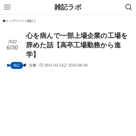
雑記ラボ
トップページ
雑記
心を病んで一部上場企業の工場を
2022
辞めた話【高卒工場勤務から進
6/30
学】
2021-02-23
2022-06-30
雑記
仕事