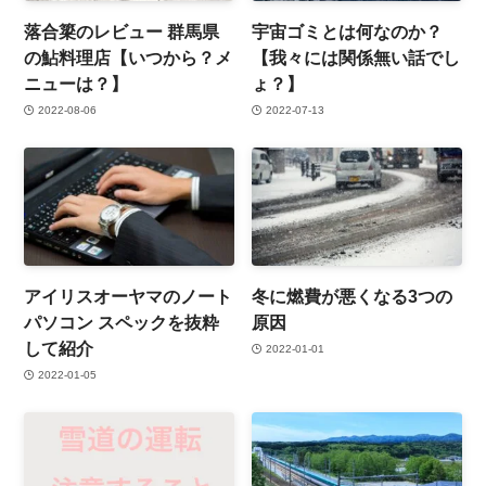
落合簗のレビュー 群馬県
宇宙ゴミとは何なのか？
の鮎料理店【いつから？メ
【我々には関係無い話でし
ニューは？】
ょ？】
2022-08-06
2022-07-13
アイリスオーヤマのノート
冬に燃費が悪くなる3つの
パソコン スペックを抜粋
原因
して紹介
2022-01-01
2022-01-05