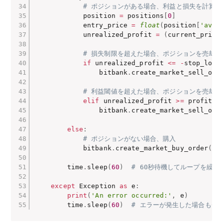
# ポジションがある場合、利益と損失を計算
            position 
=
 positions
[
0
]
            entry_price 
=
float
(
position
[
'avg_
            unrealized_profit 
=
(
current_price
# 損失制限を超えた場合、ポジションを売却
if
 unrealized_profit 
<=
-
stop_loss
                bitbank
.
create_market_sell_ord
# 利益閾値を超えた場合、ポジションを売却
elif
 unrealized_profit 
>=
 profit_t
                bitbank
.
create_market_sell_ord
else
:
# ポジションがない場合、購入
            bitbank
.
create_market_buy_order
(
sy
        time
.
sleep
(
60
)
# 60秒待機してループを繰り
except
 Exception 
as
 e
:
print
(
'An error occurred:'
,
 e
)
        time
.
sleep
(
60
)
# エラーが発生した場合も6