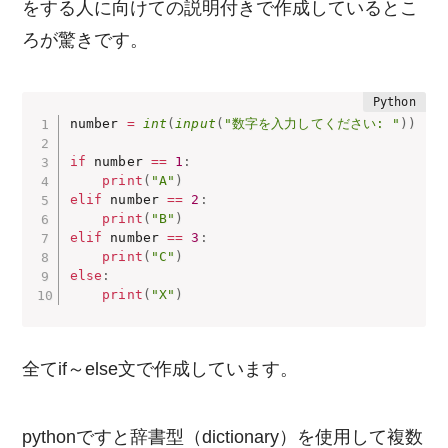
をする人に向けての説明付きで作成しているとこ
ろが驚きです。
number 
=
int
(
input
(
"数字を入力してください: "
)
)
if
 number 
==
1
:
print
(
"A"
)
elif
 number 
==
2
:
print
(
"B"
)
elif
 number 
==
3
:
print
(
"C"
)
else
:
print
(
"X"
)
全てif～else文で作成しています。
pythonですと辞書型（dictionary）を使用して複数