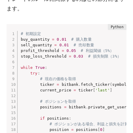
ます。
# 初期設定
buy_quantity 
=
0.01
# 購入数量
sell_quantity 
=
0.01
# 売却数量
profit_threshold 
=
0.05
# 利益閾値（5%）
stop_loss_threshold 
=
0.03
# 損失制限（3%）
while
True
:
try
:
# 現在の価格を取得
        ticker 
=
 bitbank
.
fetch_ticker
(
symbol
)
        current_price 
=
 ticker
[
'last'
]
# ポジションを取得
        positions 
=
 bitbank
.
private_get_user_s
if
 positions
:
# ポジションがある場合、利益と損失を計算
            position 
=
 positions
[
0
]