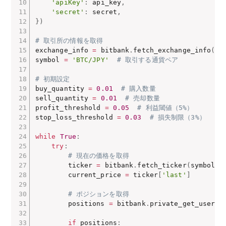
'apiKey'
:
 api_key
,
'secret'
:
 secret
,
}
)
# 取引所の情報を取得
exchange_info 
=
 bitbank
.
fetch_exchange_info
(
)
symbol 
=
'BTC/JPY'
# 取引する通貨ペア
# 初期設定
buy_quantity 
=
0.01
# 購入数量
sell_quantity 
=
0.01
# 売却数量
profit_threshold 
=
0.05
# 利益閾値（5%）
stop_loss_threshold 
=
0.03
# 損失制限（3%）
while
True
:
try
:
# 現在の価格を取得
        ticker 
=
 bitbank
.
fetch_ticker
(
symbol
)
        current_price 
=
 ticker
[
'last'
]
# ポジションを取得
        positions 
=
 bitbank
.
private_get_user_s
if
 positions
: