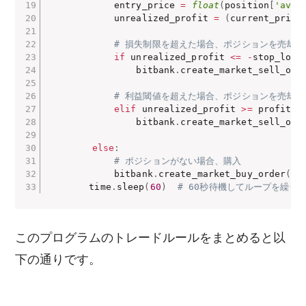
            entry_price 
=
float
(
position
[
'avg_
            unrealized_profit 
=
(
current_price
# 損失制限を超えた場合、ポジションを売却
if
 unrealized_profit 
<=
-
stop_loss
                bitbank
.
create_market_sell_ord
# 利益閾値を超えた場合、ポジションを売却
elif
 unrealized_profit 
>=
 profit_t
                bitbank
.
create_market_sell_ord
else
:
# ポジションがない場合、購入
            bitbank
.
create_market_buy_order
(
sy
 　　　　time
.
sleep
(
60
)
# 60秒待機してループを繰り
このプログラムのトレードルールをまとめると以
下の通りです。